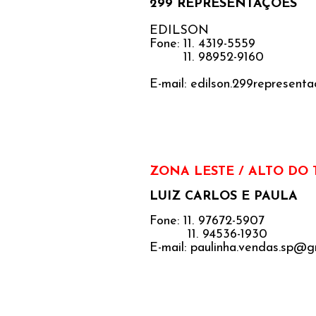
299 REPRESENTAÇÕES
EDILSON
Fone: 11. 4319-5559
11. 98952-9160
E-mail: edilson.299represen
ZONA LESTE / ALTO DO 
LUIZ CARLOS E PAULA
Fone: 11. 97672-5907
11. 94536-1930
E-mail: paulinha.vendas.sp@g