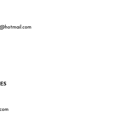
ss@hotmail.com
ES
.com