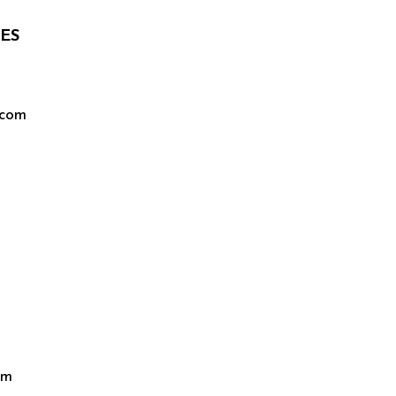
ES
.com
om