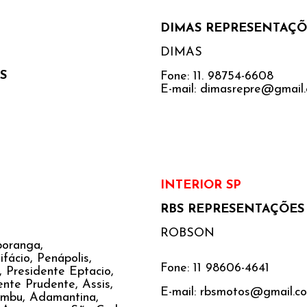
DIMAS REPRESENTAÇÕ
DIMAS
S
Fone: 11. 98754-6608
E-mail: dimasrepre@gmail
INTERIOR SP
RBS REPRESENTAÇÕES
ROBSON
poranga,
ifácio, Penápolis,
Fone: 11 98606-4641
, Presidente Eptacio,
ente Prudente, Assis,
E-mail: rbsmotos@gmail.c
aembu, Adamantina,